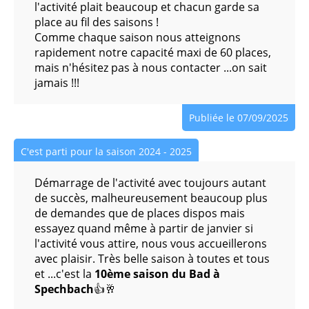
Fitness - Bodysculpt - Step Renfo - CAF - Aero Danse
l'activité plait beaucoup et chacun garde sa
place au fil des saisons !
Comme chaque saison nous atteignons
Informatique Atelier Graphique Niveau 1
rapidement notre capacité maxi de 60 places,
mais n'hésitez pas à nous contacter ...on sait
Informatique Atelier Graphique Niveau 2
jamais !!!
Informatique Confirmés - Perfectionnement
Publiée le 07/09/2025
INFORMATIQUE Débutants - Découverte
C'est parti pour la saison 2024 - 2025
Démarrage de l'activité avec toujours autant
Informatique Débutants 2ème année
de succès, malheureusement beaucoup plus
de demandes que de places dispos mais
Marche Nordique Séniors
essayez quand même à partir de janvier si
l'activité vous attire, nous vous accueillerons
avec plaisir. Très belle saison à toutes et tous
Moderne Fusion
et ...c'est la
10ème saison du Bad à
Spechbach
👍🥂
Pilates