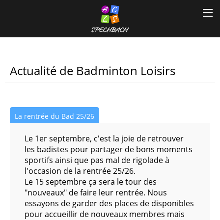
Accueil
Actualités
L'association
Actualité de Badminton Loisirs
Activités
La rentrée du Bad 25/26
Gala de Danse
Activité pour adultes
Le 1er septembre, c'est la joie de retrouver
Contact
Atelier fait main - le Crochet d'art
les badistes pour partager de bons moments
sportifs ainsi que pas mal de rigolade à
Badminton Loisirs
l'occasion de la rentrée 25/26.
Le 15 septembre ça sera le tour des
"nouveaux" de faire leur rentrée. Nous
Danse classique Adulte
essayons de garder des places de disponibles
pour accueillir de nouveaux membres mais