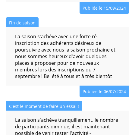
Publiée le 15/09/2024
Qi Gong
Fin de saison
Randonnée Seniors
La saison s'achève avec une forte ré-
Relaxation aux Bols Tibétains
inscription des adhérents désireux de
poursuivre avec nous la saison prochaine et
nous sommes heureux d'avoir quelques
Street Dance Ado
places à proposer pour de nouveaux
membres lors des inscriptions du 7
Street Dance Adultes
septembre ! Bel été à tous et à très bientôt
Activités pour enfants
Publiée le 06/07/2024
C'est le moment de faire un essai !
Contes pour enfants
La saison s'achève tranquillement, le nombre
Danse - Éveil
de participants diminue, il est maintenant
possible de venir tester l'activité -