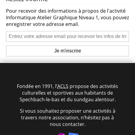
Danse Classique (confirmées)
Pour recevoir des informations à propos de l'activité
Informatique Atelier Graphique Niveau 1, vous pouvez
Danse Moderne
enregistrer votre adresse email.
Danse Moderne ADO
Hip Hop Break Dance
Initiation Danse Classique
Initiation Danse moderne
Fondée en 1991, l’
ACLS
propose des activités
culturelles et sportives aux habitants de
Spechbach-le-bas et du sundgau alentour.
Yoga Enfants
Si vous souhaitez proposer une activités à
Yoga pour Ados
travers notre association, n’hésitez pas à
nous contacter.