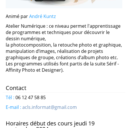
Fitness - Bodysculpt - Step Renfo - CAF - Aero Danse
Animé par
André Kuntz
Informatique Atelier Graphique Niveau 1
Atelier Numérique : ce niveau permet l'apprentissage
Informatique Atelier Graphique Niveau 2
de programmes et techniques pour découvrir le
dessin numérique,
la photocomposition, la retouche photo et graphique,
Informatique Confirmés - Perfectionnement
manipulation d’images, réalisation de projets
graphiques de groupe, créations d’album photo etc.
INFORMATIQUE Débutants - Découverte
Les programmes utilisés font partis de la suite Sérif -
Affinity Photo et Designer).
Informatique Débutants 2ème année
Contact
Marche Nordique Séniors
Tél :
06 12 47 58 85
E-mail :
acls.informat@gmail.com
Moderne Fusion
Pilates
Horaires début des cours jeudi 19