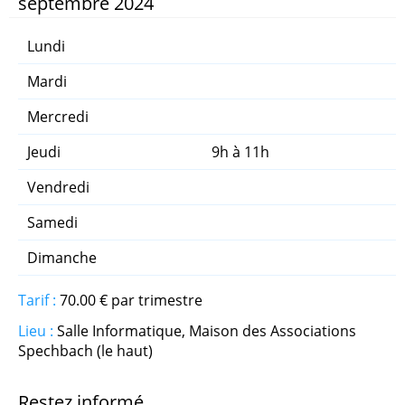
septembre 2024
Qi Gong
Lundi
Randonnée Seniors
Mardi
Mercredi
Relaxation aux Bols Tibétains
Jeudi
9h à 11h
Street Dance Ado
Vendredi
Street Dance Adultes
Samedi
Dimanche
Activités pour enfants
Tarif :
70.00 € par trimestre
Contes pour enfants
Lieu :
Salle Informatique, Maison des Associations
Spechbach (le haut)
Danse - Éveil
Restez informé