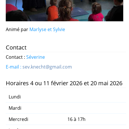
Fitness - Bodysculpt - Step Renfo - CAF - Aero Danse
Informatique Atelier Graphique Niveau 1
Animé par
Marlyse et Sylvie
Informatique Atelier Graphique Niveau 2
Contact
Informatique Confirmés - Perfectionnement
Contact :
Séverine
INFORMATIQUE Débutants - Découverte
E-mail :
sev.knecht@gmail.com
Informatique Débutants 2ème année
Horaires 4 ou 11 février 2026 et 20 mai 2026
Marche Nordique Séniors
Lundi
Mardi
Moderne Fusion
Mercredi
16 à 17h
Pilates