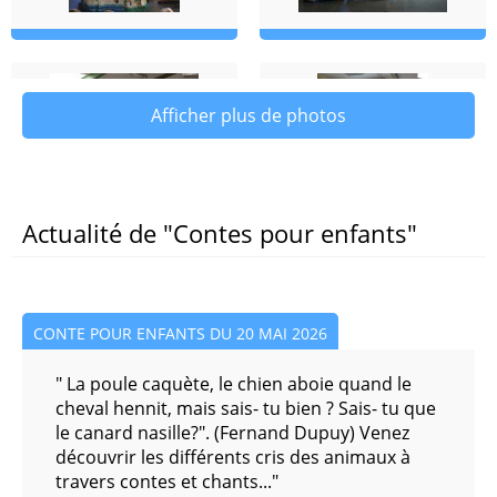
Danse Classique (confirmées)
Danse Moderne
Afficher plus de photos
Danse Moderne ADO
Hip Hop Break Dance
Actualité de "Contes pour enfants"
Initiation Danse Classique
Initiation Danse moderne
CONTE POUR ENFANTS DU 20 MAI 2026
Yoga Enfants
" La poule caquète, le chien aboie quand le
cheval hennit, mais sais- tu bien ? Sais- tu que
Yoga pour Ados
le canard nasille?". (Fernand Dupuy) Venez
découvrir les différents cris des animaux à
travers contes et chants..."