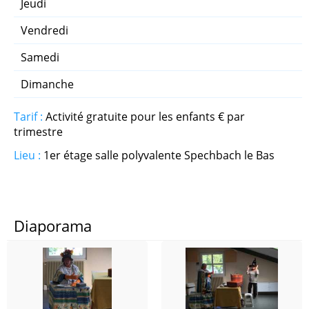
Jeudi
Qi Gong
Vendredi
Samedi
Randonnée Seniors
Dimanche
Relaxation aux Bols Tibétains
Tarif :
Activité gratuite pour les enfants € par
trimestre
Street Dance Ado
Lieu :
1er étage salle polyvalente Spechbach le Bas
Street Dance Adultes
Activités pour enfants
Diaporama
Contes pour enfants
Danse - Éveil